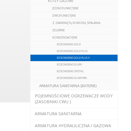
KOTŁY GAZOWE
JEDNOFUNKCYJNE
DWUFUNKCYJNE
Z ZAMKNIĘTĄ KOMORĄ SPALANIA
ŻELIWNE
KONDENSACYJNE
ECOCONDENS GOLD
ECOCONDENS GOLD PLUS
ECOCONDENS GOLD PLUS II
ECOCONDENS SILVER
ECOCONDENS CRYSTAL
ECOCONDENS SILVER PRO
ARMATURA SANITARNA (BATERIE)
POJEMNOŚCIOWE OGRZEWACZE WODY
(ZASOBNIKI CWU )
ARMATURA SANITARNA
ARMATURA HYDRAULICZNA I GAZOWA