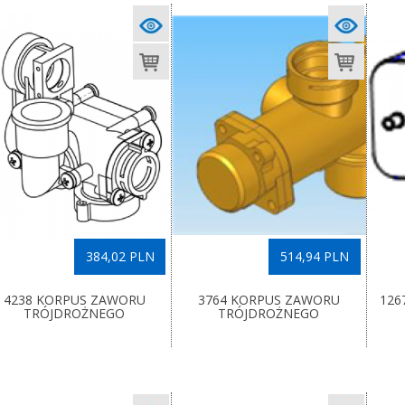
384,02 PLN
514,94 PLN
4238 KORPUS ZAWORU
3764 KORPUS ZAWORU
126
TRÓJDROŻNEGO
TRÓJDROŻNEGO