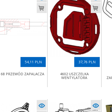
54,11 PLN
37,76 PLN
168 PRZEWÓD ZAPALACZA
4602 USZCZELKA
WENTYLATORA
ZA