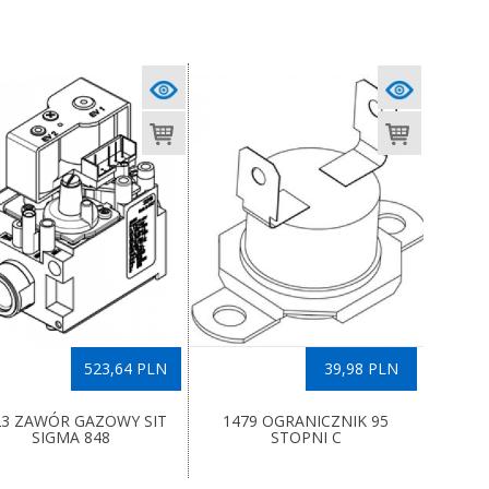
523,64 PLN
39,98 PLN
23 ZAWÓR GAZOWY SIT
1479 OGRANICZNIK 95
SIGMA 848
STOPNI C