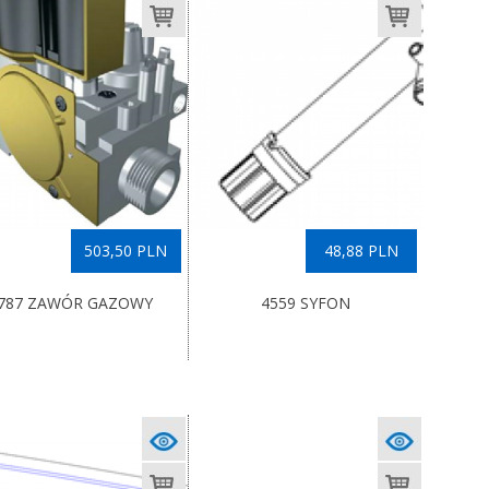
503,50 PLN
48,88 PLN
787 ZAWÓR GAZOWY
4559 SYFON