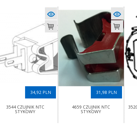
34,92 PLN
31,98 PLN
3544 CZUJNIK NTC
4659 CZUJNIK NTC
352
STYKOWY
STYKOWY