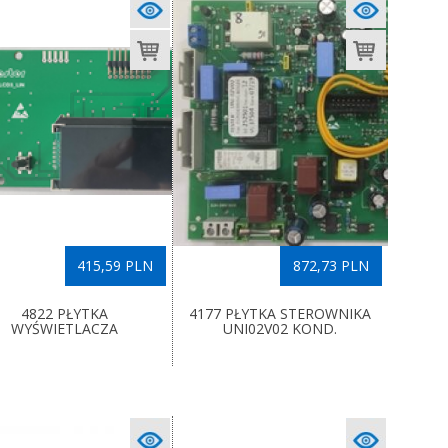
415,59 PLN
872,73 PLN
4822 PŁYTKA
4177 PŁYTKA STEROWNIKA
WYŚWIETLACZA
UNI02V02 KOND.