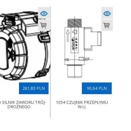
261,83 PLN
90,64 PLN
0 SILNIK ZAWORU TRÓJ-
1054 CZUJNIK PRZEPŁYWU
DROŻNEGO
W.U.