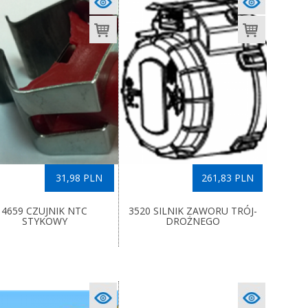
31,98 PLN
261,83 PLN
4659 CZUJNIK NTC
3520 SILNIK ZAWORU TRÓJ-
STYKOWY
DROŻNEGO