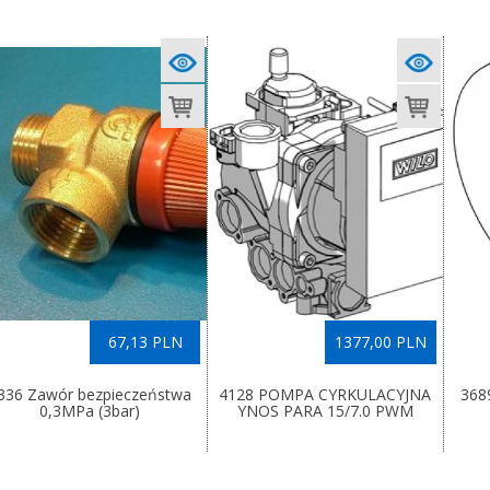
67,13 PLN
1377,00 PLN
336 Zawór bezpieczeństwa
4128 POMPA CYRKULACYJNA
368
0,3MPa (3bar)
YNOS PARA 15/7.0 PWM