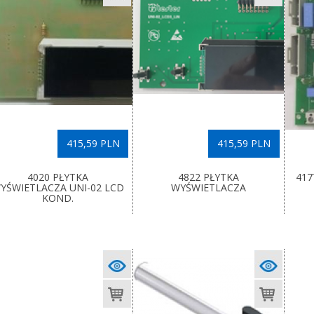
415,59 PLN
415,59 PLN
4020 PŁYTKA
4822 PŁYTKA
417
YŚWIETLACZA UNI-02 LCD
WYŚWIETLACZA
KOND.