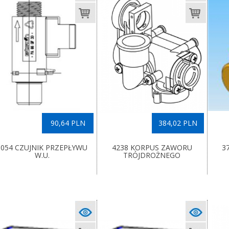
90,64 PLN
384,02 PLN
1054 CZUJNIK PRZEPŁYWU
4238 KORPUS ZAWORU
3
W.U.
TRÓJDROŻNEGO