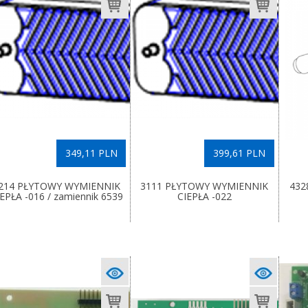
349,11 PLN
399,61 PLN
214 PŁYTOWY WYMIENNIK
3111 PŁYTOWY WYMIENNIK
432
EPŁA -016 / zamiennik 6539
CIEPŁA -022