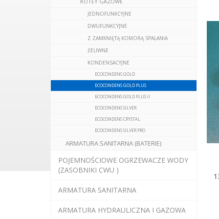
KOTŁY GAZOWE
JEDNOFUNKCYJNE
DWUFUNKCYJNE
Z ZAMKNIĘTĄ KOMORĄ SPALANIA
ŻELIWNE
KONDENSACYJNE
ECOCONDENS GOLD
ECOCONDENS GOLD PLUS
ECOCONDENS GOLD PLUS II
ECOCONDENS SILVER
ECOCONDENS CRYSTAL
ECOCONDENS SILVER PRO
ARMATURA SANITARNA (BATERIE)
POJEMNOŚCIOWE OGRZEWACZE WODY
(ZASOBNIKI CWU )
1
ARMATURA SANITARNA
ARMATURA HYDRAULICZNA I GAZOWA