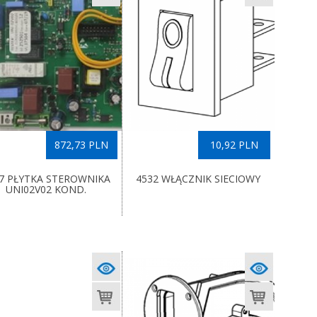
872,73 PLN
10,92 PLN
7 PŁYTKA STEROWNIKA
4532 WŁĄCZNIK SIECIOWY
UNI02V02 KOND.