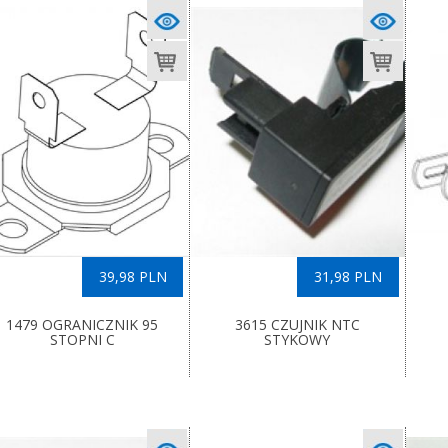
39,98 PLN
31,98 PLN
1479 OGRANICZNIK 95
3615 CZUJNIK NTC
STOPNI C
STYKOWY