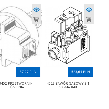
87,27 PLN
523,64 PLN
3452 PRZETWORNIK
4023 ZAWÓR GAZOWY SIT
CIŚNIENIA
SIGMA 848