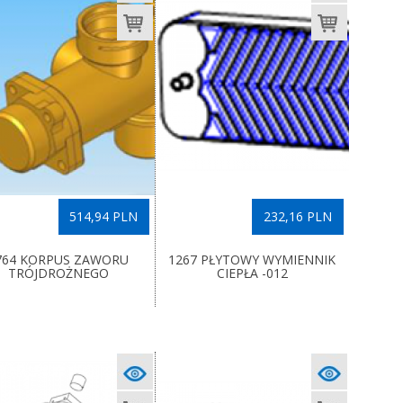
514,94 PLN
232,16 PLN
764 KORPUS ZAWORU
1267 PŁYTOWY WYMIENNIK
TRÓJDROŻNEGO
CIEPŁA -012