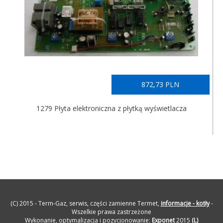
872,73 PLN
1279 Płyta elektroniczna z płytką wyświetlacza
(C) 2015 - Term-Gaz, serwis, części zamienne Termet,
informacje - kotły
-
Wszelkie prawa zastrzeżone
Wykonanie, optymalizacja i pozycjonowanie:
Exponet
2015
(L)